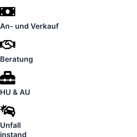
An- und Verkauf
Beratung
HU & AU
Unfall
instand